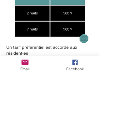
Un tarif préférentiel est accordé aux
résident·es
du Lac Rond membres de l'ARLRP
Email
Facebook
VACANCES DE LA CONSTRUCTION :
7 nuits minimum
Contactez-nous pour toute autre
information (réservation "à la carte", fête,
événement, etc.)
Modes de paiement acceptés :
Carte de crédit, chèque ou comptant
Pour information et