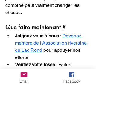
combiné peut vraiment changer les 
choses.
Que faire maintenant ?
Joignez-vous à nous
 : 
Devenez 
membre de l'Association riveraine 
du Lac Rond
 pour appuyer nos 
efforts
Vérifiez votre fosse
 : Faites 
inspecter votre installation 
septique si ce n'est pas fait 
Email
Facebook
récemment
Parlez-en
 : Expliquez à vos voisins 
pourquoi ces gestes simples sont 
importants
Restez vigilants
 : Signalez tout 
problème (mauvaises odeurs, 
algues, poissons morts)